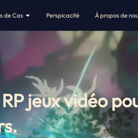
Études de cas ouvertes
s de Cas
Perspicacité
À propos de no
RP jeux vidéo pou
rs.