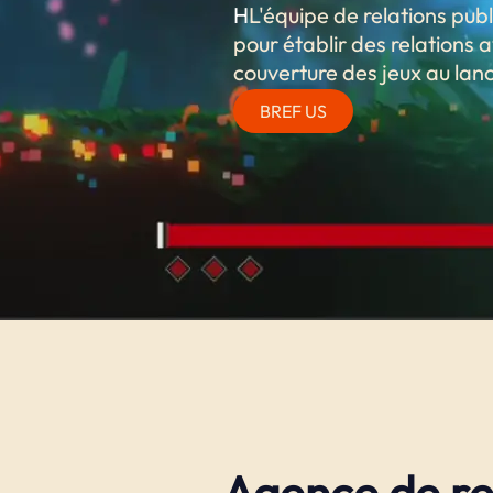
H
L'équipe de relations pu
pour établir des relations a
couverture des jeux au lan
BREF US
Agence de re