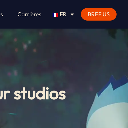
us
Carrières
FR
BREF US
r studios