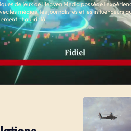
bliques de jeux de Heaven Media possède l'expérien
vec les médias, les journalistes et les influenceurs q
cement et au-delà.
lations