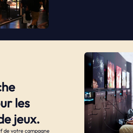
che
ur les
e jeux.
if de votre campagne