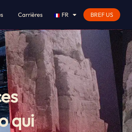
us
Carrières
FR
BREF US
ces
o qui