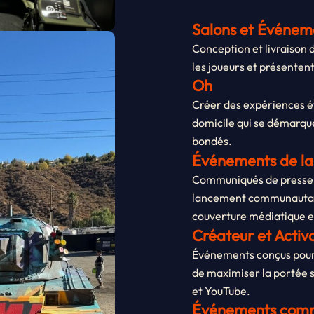
Salons et Événem
Conception et livraison d
les joueurs et présenten
Oh
Créer des expériences é
domicile qui se démarque
bondés.
Événements de l
Communiqués de presse,
lancement communautair
couverture médiatique et
Créateur et Activ
Événements conçus pour l
de maximiser la portée 
et YouTube.
Événements comm