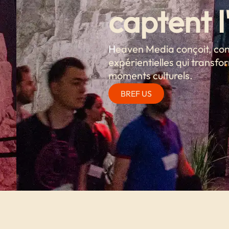
captent l
H
eaven Media conçoit, cons
expérientielles qui transf
moments culturels.
BREF US