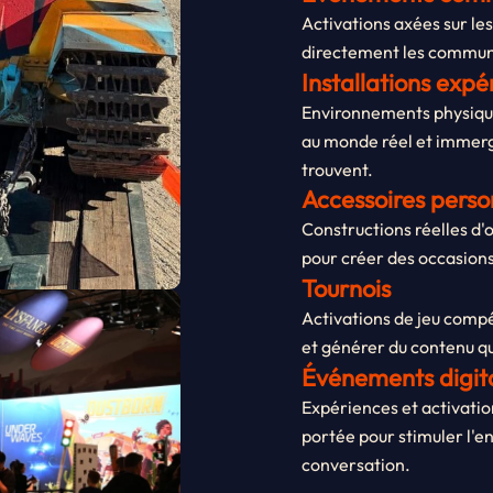
Activations axées sur le
directement les commun
Installations expér
Environnements physique
au monde réel et immergen
trouvent.
Accessoires perso
Constructions réelles d'
pour créer des occasion
Tournois
Activations de jeu comp
et générer du contenu q
Événements digit
Expériences et activatio
portée pour stimuler l'e
conversation.