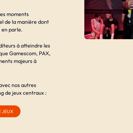
 ces moments
el de la manière dont
 en parle.
diteurs à atteindre les
ls que Gamescom, PAX,
ents majeurs à
avec nos autres
g de jeux centraux :
E JEUX