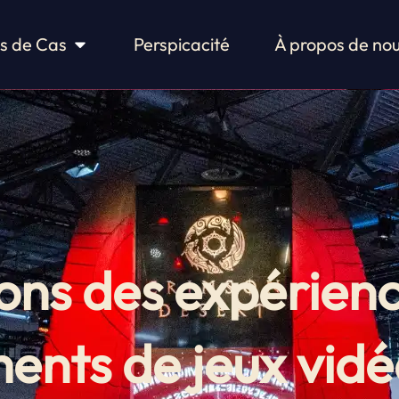
Études de cas ouvertes
s de Cas
Perspicacité
À propos de no
ons des expérien
ents de jeux vidé