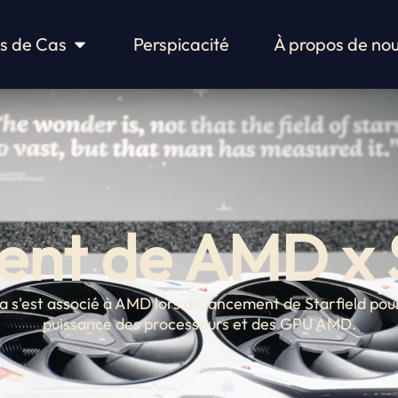
Études de cas ouvertes
s de Cas
Perspicacité
À propos de no
nt de AMD x S
s'est associé à AMD lors du lancement de Starfield pou
puissance des processeurs et des GPU AMD.