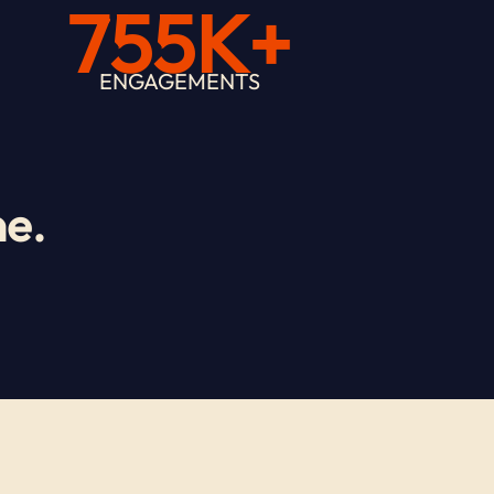
755K+
ENGAGEMENTS
ne.