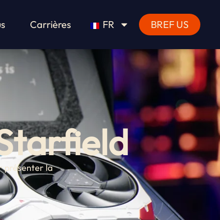
us
Carrières
FR
BREF US
tarfield
r présenter la