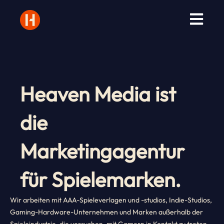
Zum
Inhalt
springen
Heaven Media ist
die
Marketingagentur
für Spielemarken.
Wir arbeiten mit AAA-Spieleverlagen und -studios, Indie-Studios,
Gaming-Hardware-Unternehmen und Marken außerhalb der