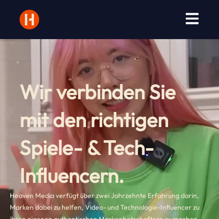
Zum
Inhalt
springen
Wir verbinden Sie
mit den richtigen
Spiele- & Tech-
Influencern.
H
eaven Media verfügt über zwei Jahrzehnte Erfahrung darin,
Marken dabei zu helfen, Video- und Technologie-Influencer zu