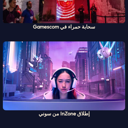
سحابة حمراء في Gamescom
إطلاق InZone من سوني