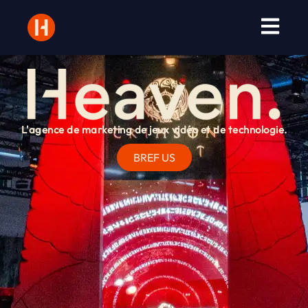
Aller
au
contenu
L'agence de marketing de jeux vidéo et de technologie.
BREF US